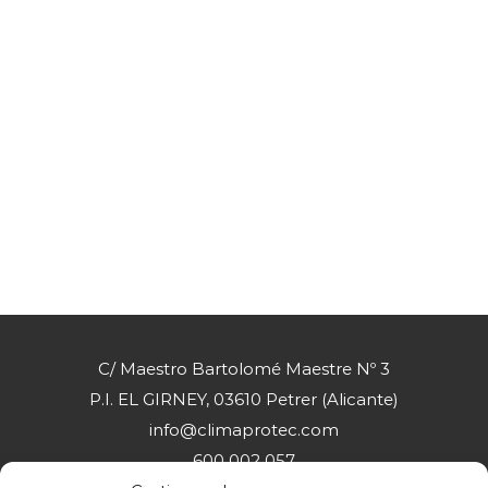
C/ Maestro Bartolomé Maestre Nº 3
P.I. EL GIRNEY, 03610 Petrer (Alicante)
info@climaprotec.com
600 002 057