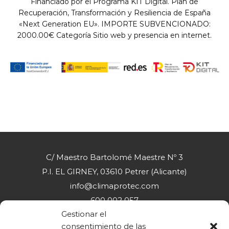
Financiado por el Programa KIT Digital. Plan de
Recuperación, Transformación y Resiliencia de España
«Next Generation EU». IMPORTE SUBVENCIONADO:
2000.00€ Categoría Sitio web y presencia en internet.
C/ Maestro Bartolomé Maestre Nº 3
P.I. EL GIRNEY, 03610 Petrer (Alicante)
info@climaprotec.com
600 002 057
Gestionar el
consentimiento de las