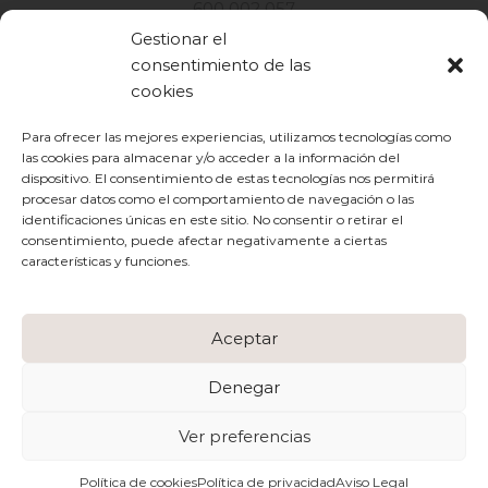
600 002 057
Gestionar el
consentimiento de las
AVISO LEGAL
cookies
POLÍTICA DE PRIVACIDAD
Para ofrecer las mejores experiencias, utilizamos tecnologías como
las cookies para almacenar y/o acceder a la información del
TÉRMINOS Y CONDICIONES
dispositivo. El consentimiento de estas tecnologías nos permitirá
procesar datos como el comportamiento de navegación o las
POLÍTICA DE COOKIES
identificaciones únicas en este sitio. No consentir o retirar el
consentimiento, puede afectar negativamente a ciertas
HOME
características y funciones.
PRODUCTOS
Aceptar
CONTACTO
Denegar
Ver preferencias
©2024 - Create by
Enfoque in
.
Política de cookies
Política de privacidad
Aviso Legal